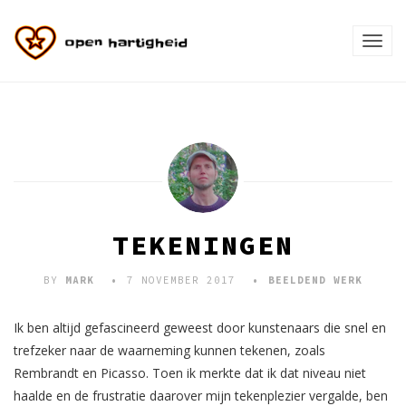
TOGG
NAVI
TEKENINGEN
BY
MARK
7 NOVEMBER 2017
BEELDEND WERK
Ik ben altijd gefascineerd geweest door kunstenaars die snel en
trefzeker naar de waarneming kunnen tekenen, zoals
Rembrandt en Picasso. Toen ik merkte dat ik dat niveau niet
haalde en de frustratie daarover mijn tekenplezier vergalde, ben